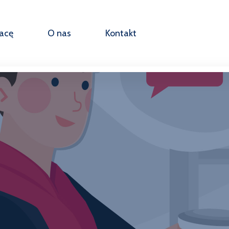
racę
O nas
Kontakt