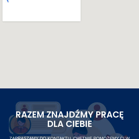
RAZEM ZNAJDŹMY PRACĘ
DLA CIEBIE
ZAPRASZAMY DO KONTAKTU. CHĘTNIE POMOŻEMY CI W